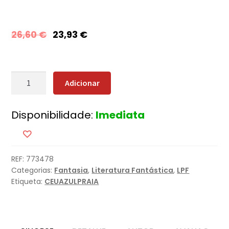
26,60
€
23,93
€
Quantidade
Adicionar
de
Tarzan
Disponibilidade:
Imediata
dos
Macacos
e
Outras
REF:
773478
Histórias
Categorias:
Fantasia
,
Literatura Fantástica
,
LPF
da
Etiqueta:
CEUAZULPRAIA
Selva