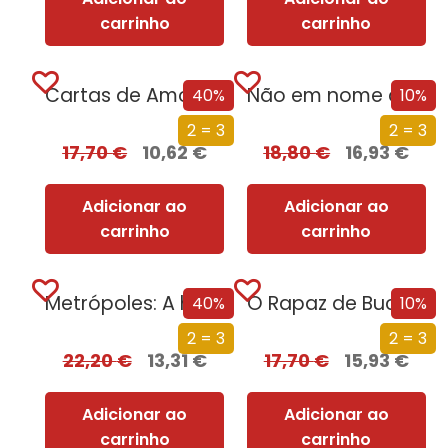
carrinho
carrinho
Cartas de Amor e de Dor
Não em nome de Deus – Como explicar a violência religiosa
40%
10%
2 = 3
2 = 3
17,70
€
10,62
€
18,80
€
16,93
€
Adicionar ao
Adicionar ao
carrinho
carrinho
Metrópoles: A história da cidade, a maior criação da civilização
O Rapaz de Buchenwald
40%
10%
2 = 3
2 = 3
22,20
€
13,31
€
17,70
€
15,93
€
Adicionar ao
Adicionar ao
carrinho
carrinho