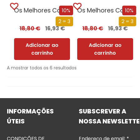
Os Melhores Contos de H. P. Lovecraft – 3º vol.
Os Melhores Contos de H. P. Lovecraft – 2º vol.
10%
10%
2 = 3
2 = 3
18,80
€
16,93
€
18,80
€
16,93
€
Adicionar ao
Adicionar ao
carrinho
carrinho
A mostrar todos os 6 resultados
INFORMAÇÕES
SUBSCREVER A
ÚTEIS
NOSSA NEWSLETTE
CONDIÇÕES DE
Endereço de email:
*