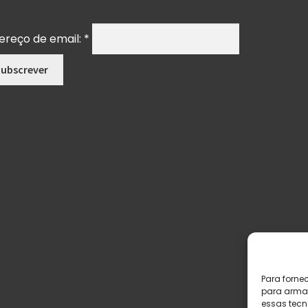
ereço de email:
*
Para forne
para armaz
essas tecn