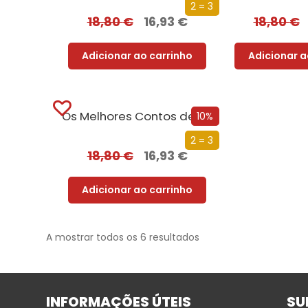
2 = 3
18,80
€
16,93
€
18,80
€
Adicionar ao carrinho
Adicionar a
Os Melhores Contos de H. P. Lovecraft – 2º vol.
10%
2 = 3
18,80
€
16,93
€
Adicionar ao carrinho
A mostrar todos os 6 resultados
INFORMAÇÕES ÚTEIS
SU