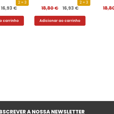
2 = 3
2 = 3
16,93
€
18,80
€
16,93
€
18,8
o carrinho
Adicionar ao carrinho
BSCREVER A NOSSA NEWSLETTER