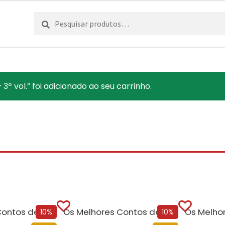
Pesquisar
Pesquisa
por:
3º vol.” foi adicionado ao seu carrinho.
Os Melhores Contos de H. P. Lovecraft – 6º vol.
Os Melhores Contos de H. P. Lovecraft – 4º vol.
10%
10%