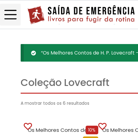
“Os Melhores Contos de H. P. Lovecraft – 
Coleção Lovecraft
A mostrar todos os 6 resultados
Os Melhores Contos de H. P. Lovecraft – 7º vol.
10%