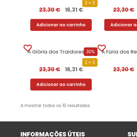
2 = 3
23,30
€
16,31
€
23,30
€
Adicionar ao carrinho
Adicionar a
A Glória dos Traidores (Edição especial limitada)
30%
2 = 3
23,30
€
16,31
€
23,30
€
Adicionar ao carrinho
A mostrar todos os 10 resultados
INFORMAÇÕES ÚTEIS
SU