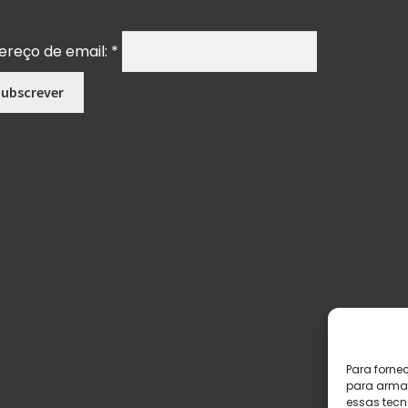
ereço de email:
*
Para forne
para armaz
essas tecn