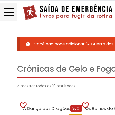
Você não pode adicionar "A Guerra dos 
Crónicas de Gelo e Fogo
A mostrar todos os 10 resultados
A Dança dos Dragões (Edição especial limitada)
30%