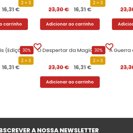
2 = 3
2 = 3
16,31
€
23,30
€
16,31
€
23,
o carrinho
Adicionar ao carrinho
Adicio
A Fúria dos Reis (Edição especial limitada)
O Despertar da Magia (Edição especial limitada)
30%
30%
2 = 3
2 = 3
16,31
€
23,30
€
16,31
€
23,
Adicionar ao carrinho
BSCREVER A NOSSA NEWSLETTER