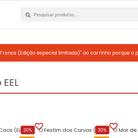
Pesquisar
Pesquisa
por:
Tronos (Edição especial limitada)" ao carrinho porque o 
 EEL
Os Reinos do Caos (Edição especial limitada)
O Festim dos Corvos (Edição especial limitada)
30%
30%