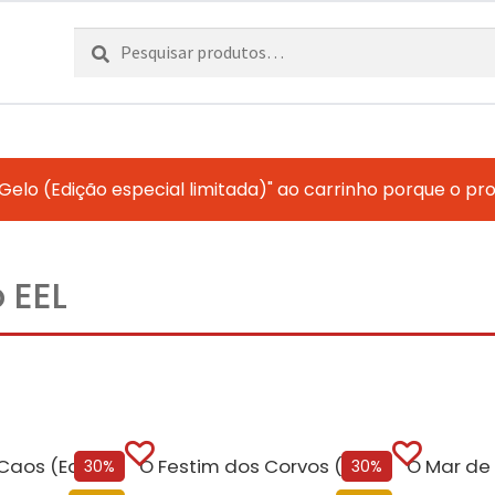
Pesquisar
Pesquisa
por:
Gelo (Edição especial limitada)" ao carrinho porque o pr
 EEL
Os Reinos do Caos (Edição especial limitada)
O Festim dos Corvos (Edição especial limitada)
30%
30%