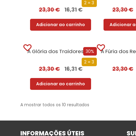
2 = 3
23,30
€
16,31
€
23,30
€
Adicionar ao carrinho
Adicionar a
A Glória dos Traidores (Edição especial limitada)
30%
2 = 3
23,30
€
16,31
€
23,30
€
Adicionar ao carrinho
A mostrar todos os 10 resultados
INFORMAÇÕES ÚTEIS
SU