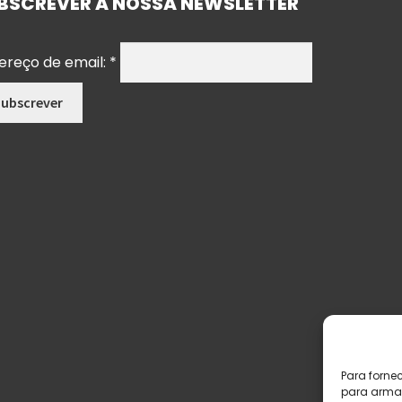
BSCREVER A NOSSA NEWSLETTER
ereço de email:
*
Para forne
para armaz