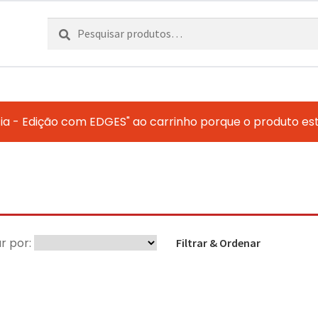
Pesquisar
Pesquisa
por:
ia - Edição com EDGES" ao carrinho porque o produto es
r por:
Filtrar & Ordenar