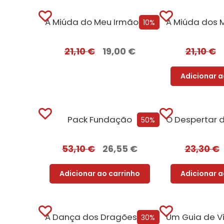
A Miúda do Meu Irmão – Edição com EDGES
10%
21,10
€
19,00
€
21,10
€
Adicionar a
Pack Fundação
50%
53,10
€
26,55
€
23,30
€
Adicionar ao carrinho
Adicionar a
A Dança dos Dragões (Edição especial limitada)
30%