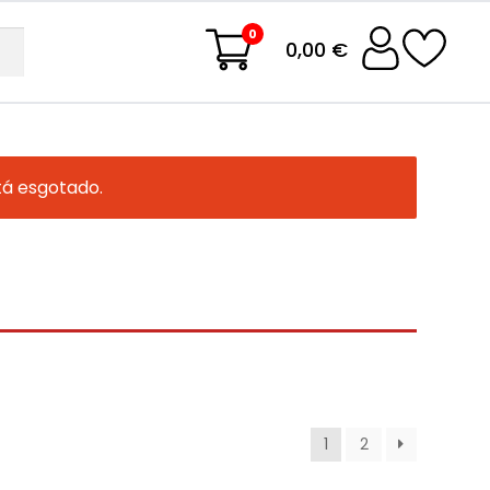
0
0,00 €
tá esgotado.
1
2