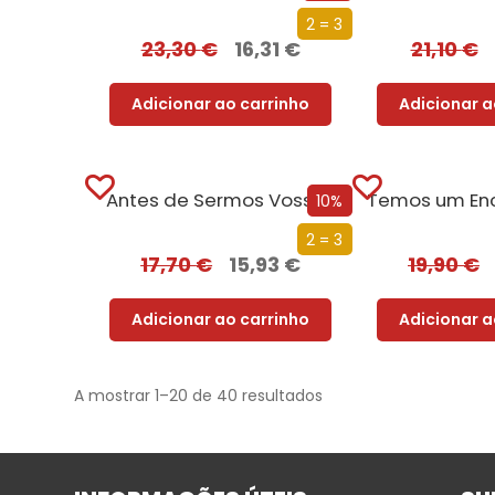
2 = 3
23,30
€
16,31
€
21,10
€
Adicionar ao carrinho
Adicionar a
Antes de Sermos Vossos
10%
2 = 3
17,70
€
15,93
€
19,90
€
Adicionar ao carrinho
Adicionar a
A mostrar 1–20 de 40 resultados