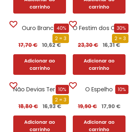
carrinho
carrinho
Ouro Branco
O Festim dos Corvos (Edição especial limitada)
40%
30%
2 = 3
2 = 3
17,70
€
10,62
€
23,30
€
16,31
€
Adicionar ao
Adicionar ao
carrinho
carrinho
Não Devias Ter Vindo
O Espelho
10%
10%
2 = 3
18,80
€
16,93
€
19,90
€
17,90
€
Adicionar ao
Adicionar ao
carrinho
carrinho