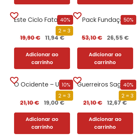
Este Ciclo Fatal: Uma História da Morte
Pack Fundação
40%
50%
2 = 3
19,90
€
11,94
€
53,10
€
26,55
€
Adicionar ao
Adicionar ao
carrinho
carrinho
O Ocidente – Uma Nova História de um Conceito Milenar
Guerreiros Sagrados
10%
40%
2 = 3
2 = 3
21,10
€
19,00
€
21,10
€
12,67
€
Adicionar ao
Adicionar ao
carrinho
carrinho