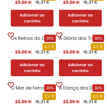
23,30
€
16,31
€
23,30
€
16,31
€
Adicionar ao
Adicionar ao
carrinho
carrinho
Os Reinos do Caos (Edição especial limitada)
A Glória dos Traidores (Edição especial limitada)
30%
30%
2 = 3
2 = 3
23,30
€
16,31
€
23,30
€
16,31
€
Adicionar ao
Adicionar ao
carrinho
carrinho
O Mar de Ferro (Edição especial limitada)
A Dança dos Dragões (Edição especial limitada)
30%
30%
2 = 3
2 = 3
23,30
€
16,31
€
23,30
€
16,31
€