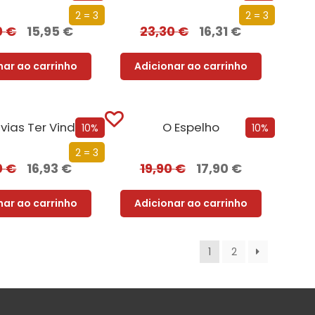
2 = 3
2 = 3
0
€
15,95
€
23,30
€
16,31
€
nar ao carrinho
Adicionar ao carrinho
vias Ter Vindo
O Espelho
10%
10%
2 = 3
0
€
16,93
€
19,90
€
17,90
€
nar ao carrinho
Adicionar ao carrinho
1
2