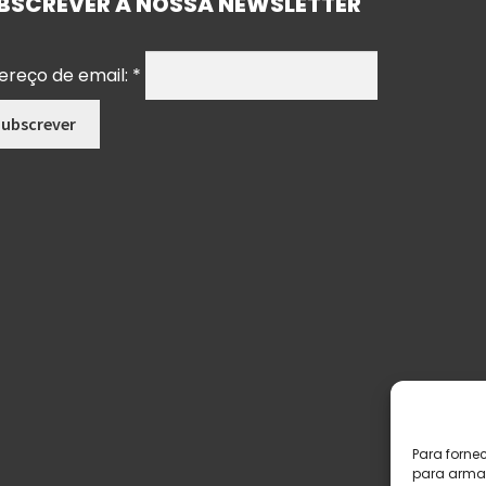
BSCREVER A NOSSA NEWSLETTER
ereço de email:
*
Para forne
para armaz