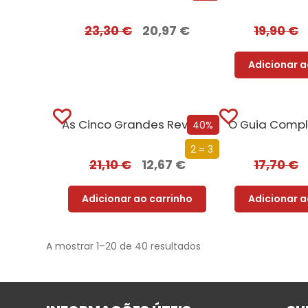
23,30
€
20,97
€
19,90
€
Adicionar a
As Cinco Grandes Revoluções da História de Portugal
40%
2 = 3
21,10
€
12,67
€
17,70
€
Adicionar ao carrinho
Adicionar a
A mostrar 1–20 de 40 resultados