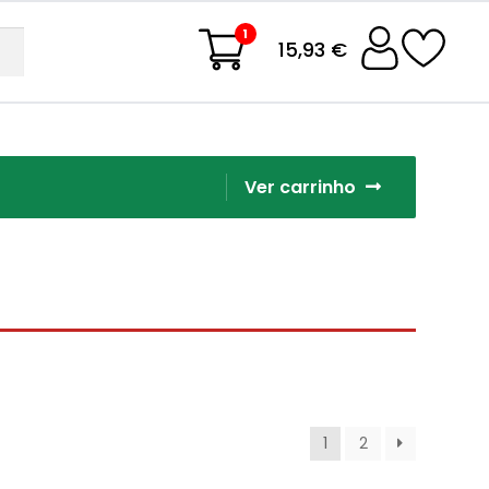
1
15,93 €
Ver carrinho
1
2