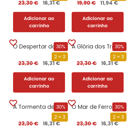
23,30
€
16,31
€
19,90
€
11,94
€
Adicionar ao
Adicionar ao
carrinho
carrinho
O Despertar da Magia (Edição especial limitada)
A Glória dos Traidores (Edição especial limitada)
30%
30%
2 = 3
2 = 3
23,30
€
16,31
€
23,30
€
16,31
€
Adicionar ao
Adicionar ao
carrinho
carrinho
A Tormenta de Espadas (Edição especial limitada)
O Mar de Ferro (Edição especial limitada)
30%
30%
2 = 3
2 = 3
23,30
€
16,31
€
23,30
€
16,31
€