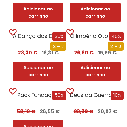
Adicionar ao
Adicionar ao
carrinho
carrinho
A Dança dos Dragões (Edição especial limitada)
O Império Otomano e a Conquista da Europa
30%
40%
2 = 3
2 = 3
23,30
€
16,31
€
26,60
€
15,95
€
Adicionar ao
Adicionar ao
carrinho
carrinho
Pack Fundação
Deus da Guerra Edição com EDGES
50%
10%
53,10
€
26,55
€
23,30
€
20,97
€
Adicionar ao