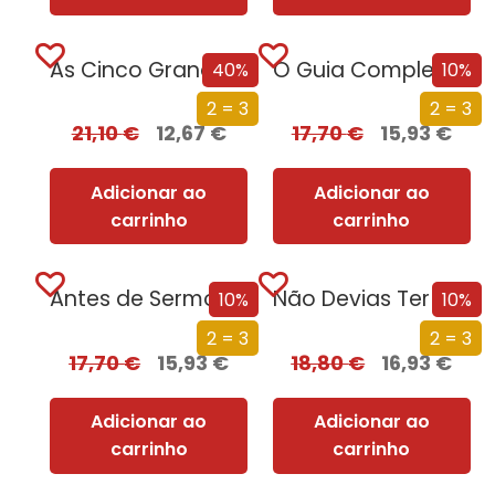
As Cinco Grandes Revoluções da História de Portugal
O Guia Completo sobre Absolutamente Tudo
40%
10%
2 = 3
2 = 3
21,10
€
12,67
€
17,70
€
15,93
€
Adicionar ao
Adicionar ao
carrinho
carrinho
Antes de Sermos Vossos
Não Devias Ter Vindo
10%
10%
2 = 3
2 = 3
17,70
€
15,93
€
18,80
€
16,93
€
Adicionar ao
Adicionar ao
carrinho
carrinho