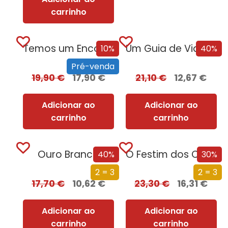
carrinho
Temos um Encontro (Outra Vez) – Edição com EDGES
Um Guia de Viagem Pela Idade Média
10%
40%
Pré-venda
19,90
€
17,90
€
21,10
€
12,67
€
Adicionar ao
Adicionar ao
carrinho
carrinho
Ouro Branco
O Festim dos Corvos (Edição especial limitada)
40%
30%
2 = 3
2 = 3
17,70
€
10,62
€
23,30
€
16,31
€
Adicionar ao
Adicionar ao
carrinho
carrinho