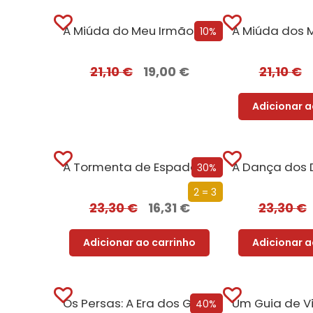
A Miúda do Meu Irmão – Edição com EDGES
10%
21,10
€
19,00
€
21,10
€
Adicionar a
A Tormenta de Espadas (Edição especial limitada)
30%
2 = 3
23,30
€
16,31
€
23,30
€
Adicionar ao carrinho
Adicionar a
Os Persas: A Era dos Grandes Reis
40%