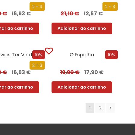
2 = 3
2 = 3
0
€
16,93
€
21,10
€
12,67
€
nar ao carrinho
Adicionar ao carrinho
vias Ter Vindo
O Espelho
10%
10%
2 = 3
0
€
16,93
€
19,90
€
17,90
€
nar ao carrinho
Adicionar ao carrinho
1
2