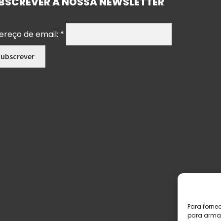
BSCREVER A NOSSA NEWSLETTER
ereço de email:
*
Para forne
para armaz