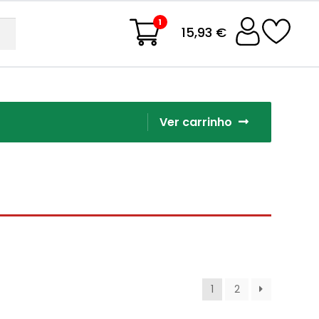
1
15,93 €
Ver carrinho
1
2