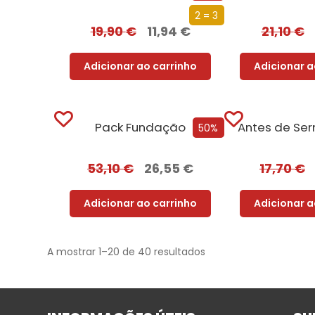
2 = 3
19,90
€
11,94
€
21,10
€
Adicionar ao carrinho
Adicionar a
Pack Fundação
Antes de Se
50%
53,10
€
26,55
€
17,70
€
Adicionar ao carrinho
Adicionar a
A mostrar 1–20 de 40 resultados