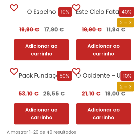
O Espelho
Este Ciclo Fatal: Uma História da Morte
10%
40%
2 = 3
19,90
€
17,90
€
19,90
€
11,94
€
Adicionar ao
Adicionar ao
carrinho
carrinho
Pack Fundação
O Ocidente – Uma Nova História de um Conceito Milenar
50%
10%
2 = 3
53,10
€
26,55
€
21,10
€
19,00
€
Adicionar ao
Adicionar ao
carrinho
carrinho
A mostrar 1–20 de 40 resultados