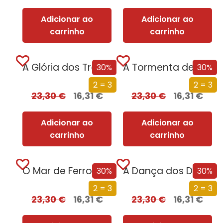
Adicionar ao
Adicionar ao
carrinho
carrinho
A Glória dos Traidores (Edição especial limitada)
A Tormenta de Espadas (Edição especial limitada)
30%
30%
2 = 3
2 = 3
23,30
€
16,31
€
23,30
€
16,31
€
Adicionar ao
Adicionar ao
carrinho
carrinho
O Mar de Ferro (Edição especial limitada)
A Dança dos Dragões (Edição especial limitada)
30%
30%
2 = 3
2 = 3
23,30
€
16,31
€
23,30
€
16,31
€