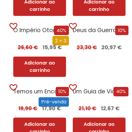
Adicionar ao
Adicionar ao
carrinho
carrinho
O Império Otomano e a Conquista da Europa
Deus da Guerra Edição com EDGES
40%
10%
2 = 3
26,60
€
15,95
€
23,30
€
20,97
€
Adicionar ao
carrinho
Temos um Encontro (Outra Vez) – Edição com EDGES
Um Guia de Viagem Pela Idade Média
10%
40%
Pré-venda
19,90
€
17,90
€
21,10
€
12,67
€
Adicionar ao
Adicionar ao
carrinho
carrinho