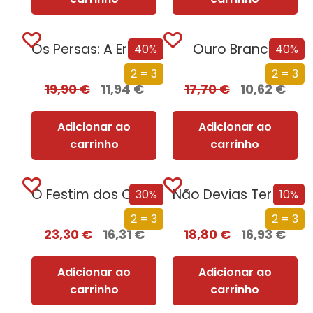
Os Persas: A Era dos Grandes Reis
Ouro Branco
40%
40%
2 = 3
2 = 3
19,90
€
11,94
€
17,70
€
10,62
€
Adicionar ao
Adicionar ao
carrinho
carrinho
O Festim dos Corvos (Edição especial limitada)
Não Devias Ter Vindo
30%
10%
2 = 3
2 = 3
23,30
€
16,31
€
18,80
€
16,93
€
Adicionar ao
Adicionar ao
carrinho
carrinho