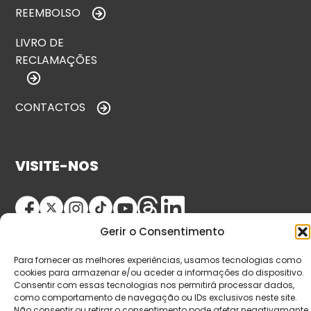
REEMBOLSO
LIVRO DE
RECLAMAÇÕES
CONTACTOS
VISITE-NOS
Gerir o Consentimento
Para fornecer as melhores experiências, usamos tecnologias como
cookies para armazenar e/ou aceder a informações do dispositivo.
Consentir com essas tecnologias nos permitirá processar dados,
como comportamento de navegação ou IDs exclusivos neste site.
© Copyright 2026 Saída de Emergência. Todos os
Não consentir ou retirar o consentimento pode afetar negativamante