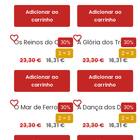
Adicionar ao
Adicionar ao
carrinho
carrinho
Os Reinos do Caos (Edição especial limitada)
A Glória dos Traidores (Edição especial limitada)
30%
30%
2 = 3
2 = 3
23,30
€
16,31
€
23,30
€
16,31
€
Adicionar ao
Adicionar ao
carrinho
carrinho
O Mar de Ferro (Edição especial limitada)
A Dança dos Dragões (Edição especial limitada)
30%
30%
2 = 3
2 = 3
23,30
€
16,31
€
23,30
€
16,31
€