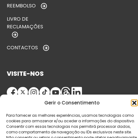
REEMBOLSO
LIVRO DE
RECLAMAÇÕES
CONTACTOS
VISITE-NOS
Gerir o Consentimento
Para fornecer as melhores experiências, usamos tecnologias como
cookies para armazenar e/ou aceder a informações do dispositivo.
Consentir com essas tecnologias nos permitirá processar dados,
como comportamento de navegação ou IDs exclusivos neste site.
© Copyright 2026 Saída de Emergência. Todos os
Não consentir ou retirar o consentimento pode afetar negativamante