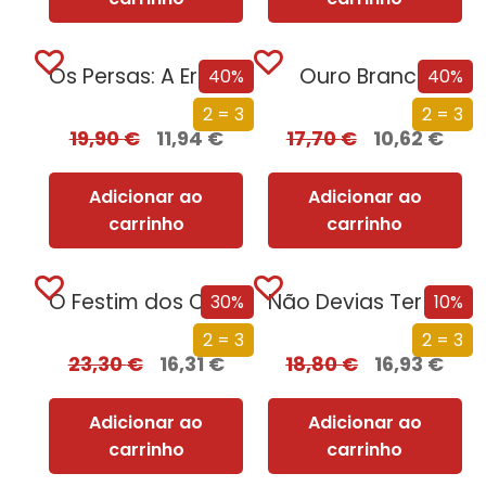
Os Persas: A Era dos Grandes Reis
Ouro Branco
40%
40%
2 = 3
2 = 3
19,90
€
11,94
€
17,70
€
10,62
€
Adicionar ao
Adicionar ao
carrinho
carrinho
O Festim dos Corvos (Edição especial limitada)
Não Devias Ter Vindo
30%
10%
2 = 3
2 = 3
23,30
€
16,31
€
18,80
€
16,93
€
Adicionar ao
Adicionar ao
carrinho
carrinho