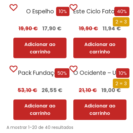
O Espelho
Este Ciclo Fatal: Uma História da Morte
10%
40%
2 = 3
19,90
€
17,90
€
19,90
€
11,94
€
Adicionar ao
Adicionar ao
carrinho
carrinho
Pack Fundação
O Ocidente – Uma Nova História de um Conceito Milenar
50%
10%
2 = 3
53,10
€
26,55
€
21,10
€
19,00
€
Adicionar ao
Adicionar ao
carrinho
carrinho
A mostrar 1–20 de 40 resultados