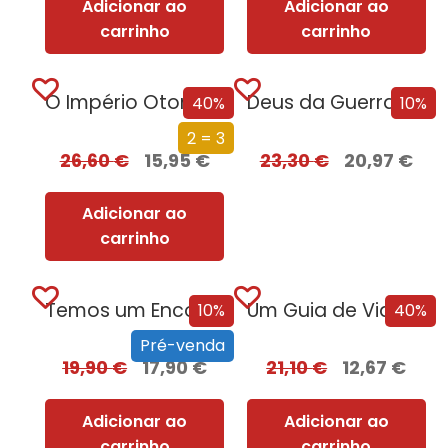
Adicionar ao
Adicionar ao
carrinho
carrinho
O Império Otomano e a Conquista da Europa
Deus da Guerra Edição com EDGES
40%
10%
2 = 3
26,60
€
15,95
€
23,30
€
20,97
€
Adicionar ao
carrinho
Temos um Encontro (Outra Vez) – Edição com EDGES
Um Guia de Viagem Pela Idade Média
10%
40%
Pré-venda
19,90
€
17,90
€
21,10
€
12,67
€
Adicionar ao
Adicionar ao
carrinho
carrinho