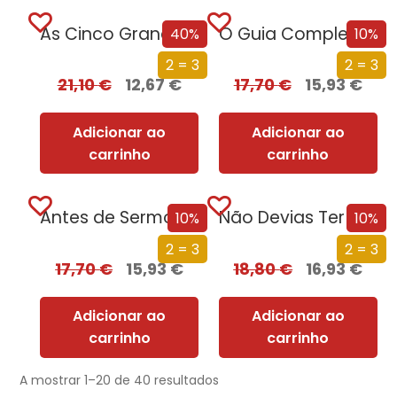
As Cinco Grandes Revoluções da História de Portugal
O Guia Completo sobre Absolutamente Tudo
40%
10%
2 = 3
2 = 3
21,10
€
12,67
€
17,70
€
15,93
€
Adicionar ao
Adicionar ao
carrinho
carrinho
Antes de Sermos Vossos
Não Devias Ter Vindo
10%
10%
2 = 3
2 = 3
17,70
€
15,93
€
18,80
€
16,93
€
Adicionar ao
Adicionar ao
carrinho
carrinho
A mostrar 1–20 de 40 resultados