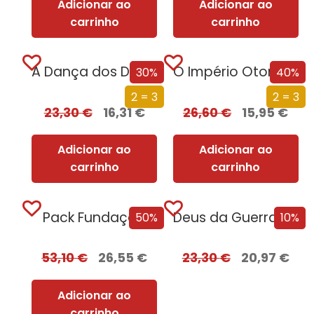
Adicionar ao
Adicionar ao
carrinho
carrinho
A Dança dos Dragões (Edição especial limitada)
O Império Otomano e a Conquista da Europa
30%
40%
2 = 3
2 = 3
23,30
€
16,31
€
26,60
€
15,95
€
Adicionar ao
Adicionar ao
carrinho
carrinho
Pack Fundação
Deus da Guerra Edição com EDGES
50%
10%
53,10
€
26,55
€
23,30
€
20,97
€
Adicionar ao
carrinho