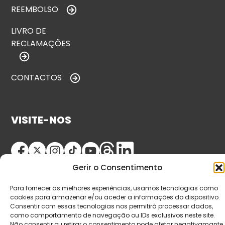
REEMBOLSO
LIVRO DE
RECLAMAÇÕES
CONTACTOS
VISITE-NOS
Gerir o Consentimento
Para fornecer as melhores experiências, usamos tecnologias como
cookies para armazenar e/ou aceder a informações do dispositivo.
Consentir com essas tecnologias nos permitirá processar dados,
como comportamento de navegação ou IDs exclusivos neste site.
© Copyright 2026 Saída de Emergência. Todos os
Não consentir ou retirar o consentimento pode afetar negativamante