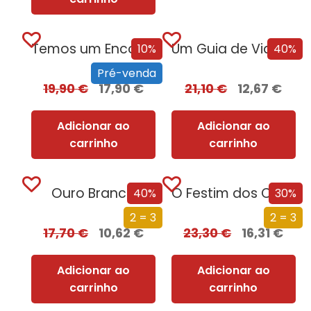
Temos um Encontro (Outra Vez) – Edição com EDGES
Um Guia de Viagem Pela Idade Média
10%
40%
Pré-venda
19,90
€
17,90
€
21,10
€
12,67
€
Adicionar ao
Adicionar ao
carrinho
carrinho
Ouro Branco
O Festim dos Corvos (Edição especial limitada)
40%
30%
2 = 3
2 = 3
17,70
€
10,62
€
23,30
€
16,31
€
Adicionar ao
Adicionar ao
carrinho
carrinho