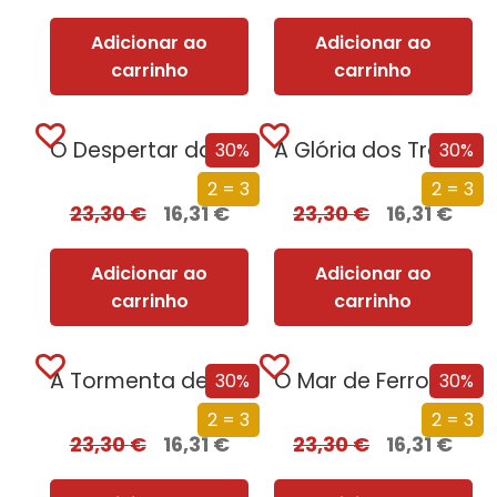
Adicionar ao
Adicionar ao
carrinho
carrinho
O Despertar da Magia (Edição especial limitada)
A Glória dos Traidores (Edição especial limitada)
30%
30%
2 = 3
2 = 3
23,30
€
16,31
€
23,30
€
16,31
€
Adicionar ao
Adicionar ao
carrinho
carrinho
A Tormenta de Espadas (Edição especial limitada)
O Mar de Ferro (Edição especial limitada)
30%
30%
2 = 3
2 = 3
23,30
€
16,31
€
23,30
€
16,31
€