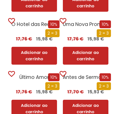
carrinho
carrinho
O Hotel das Recordações
Uma Nova Promessa
10%
10%
2 = 3
2 = 3
17,76
€
15,98
€
17,76
€
15,98
€
Adicionar ao
Adicionar ao
carrinho
carrinho
Último Amor
Antes de Sermos Vossos
10%
10%
2 = 3
2 = 3
17,76
€
15,98
€
17,70
€
15,93
€
Adicionar ao
Adicionar ao
carrinho
carrinho