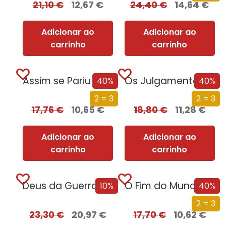
21,10
€
12,67
€
24,40
€
14,64
€
Adicionar ao
Adicionar ao
carrinho
carrinho
Assim se Pariu o Brasil
Os Julgamentos de Nuremberga
40%
40%
2 = 3
2 = 3
17,76
€
10,65
€
18,80
€
11,28
€
Adicionar ao
Adicionar ao
carrinho
carrinho
Deus da Guerra Edição com EDGES
O Fim do Mundo em Cuecas
10%
40%
2 = 3
23,30
€
20,97
€
17,70
€
10,62
€