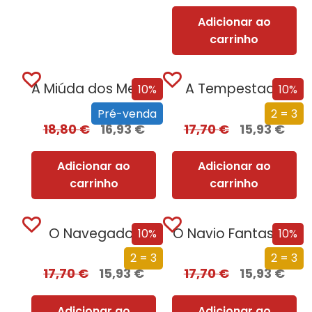
Adicionar ao
carrinho
A Miúda dos Meus Sonhos
A Tempestade
10%
10%
Pré-venda
2 = 3
18,80
€
16,93
€
17,70
€
15,93
€
Adicionar ao
Adicionar ao
carrinho
carrinho
O Navegador
O Navio Fantasma
10%
10%
2 = 3
2 = 3
17,70
€
15,93
€
17,70
€
15,93
€
Adicionar ao
Adicionar ao