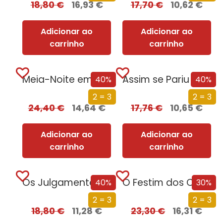
18,80
€
16,93
€
17,70
€
10,62
€
Adicionar ao
Adicionar ao
carrinho
carrinho
Meia-Noite em Chernobyl
Assim se Pariu o Brasil
40%
40%
2 = 3
2 = 3
24,40
€
14,64
€
17,76
€
10,65
€
Adicionar ao
Adicionar ao
carrinho
carrinho
Os Julgamentos de Nuremberga
O Festim dos Corvos (Edição especial limitada)
40%
30%
2 = 3
2 = 3
18,80
€
11,28
€
23,30
€
16,31
€