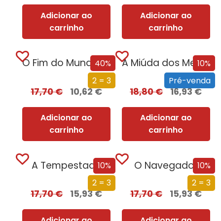
Adicionar ao
Adicionar ao
carrinho
carrinho
O Fim do Mundo em Cuecas
A Miúda dos Meus Sonhos
40%
10%
2 = 3
Pré-venda
17,70
€
10,62
€
18,80
€
16,93
€
Adicionar ao
Adicionar ao
carrinho
carrinho
A Tempestade
O Navegador
10%
10%
2 = 3
2 = 3
17,70
€
15,93
€
17,70
€
15,93
€
Adicionar ao
Adicionar ao