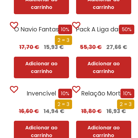
carrinho
carrinho
O Navio Fantasma
Pack A Liga das Mulheres Extraordinárias
10%
50%
2 = 3
17,70
€
15,93
€
55,30
€
27,66
€
Adicionar ao
Adicionar ao
carrinho
carrinho
Invencível
Relação Mortal
10%
10%
2 = 3
2 = 3
16,60
€
14,94
€
18,80
€
16,93
€
Adicionar ao
Adicionar ao
carrinho
carrinho