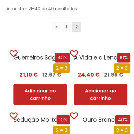
A mostrar 21–40 de 40 resultados
1
2
Guerreiros Sagrados
A Vida e a Lenda do Sultão Saladino
40%
10%
2 = 3
2 = 3
21,10
€
12,67
€
24,40
€
21,96
€
Adicionar ao
Adicionar ao
carrinho
carrinho
Sedução Mortal (Nova Edição)
Ouro Branco
10%
40%
2 = 3
2 = 3