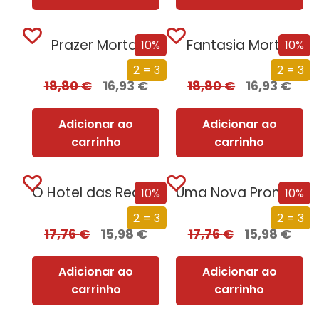
Prazer Mortal
Fantasia Mortal
10%
10%
2 = 3
2 = 3
18,80
€
16,93
€
18,80
€
16,93
€
Adicionar ao
Adicionar ao
carrinho
carrinho
O Hotel das Recordações
Uma Nova Promessa
10%
10%
2 = 3
2 = 3
17,76
€
15,98
€
17,76
€
15,98
€
Adicionar ao
Adicionar ao
carrinho
carrinho