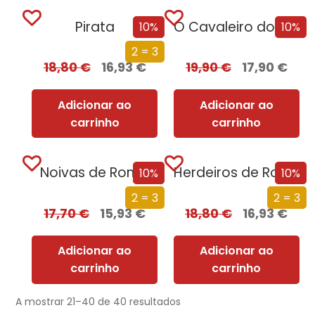
Pirata
O Cavaleiro dos Sete Reinos [Nova Edição]
10%
10%
2 = 3
18,80
€
16,93
€
19,90
€
17,90
€
Adicionar ao
Adicionar ao
carrinho
carrinho
Noivas de Roma
Herdeiros de Roma
10%
10%
2 = 3
2 = 3
17,70
€
15,93
€
18,80
€
16,93
€
Adicionar ao
Adicionar ao
carrinho
carrinho
A mostrar 21–40 de 40 resultados