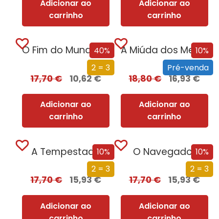
Adicionar ao
Adicionar ao
carrinho
carrinho
O Fim do Mundo em Cuecas
A Miúda dos Meus Sonhos
40%
10%
2 = 3
Pré-venda
17,70
€
10,62
€
18,80
€
16,93
€
Adicionar ao
Adicionar ao
carrinho
carrinho
A Tempestade
O Navegador
10%
10%
2 = 3
2 = 3
17,70
€
15,93
€
17,70
€
15,93
€
Adicionar ao
Adicionar ao
carrinho
carrinho