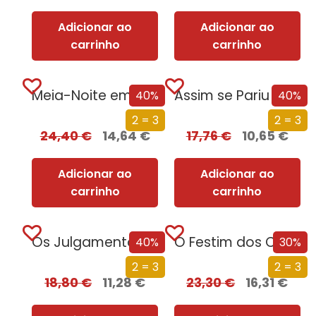
Adicionar ao
Adicionar ao
carrinho
carrinho
Meia-Noite em Chernobyl
Assim se Pariu o Brasil
40%
40%
2 = 3
2 = 3
24,40
€
14,64
€
17,76
€
10,65
€
Adicionar ao
Adicionar ao
carrinho
carrinho
Os Julgamentos de Nuremberga
O Festim dos Corvos (Edição especial limitada)
40%
30%
2 = 3
2 = 3
18,80
€
11,28
€
23,30
€
16,31
€