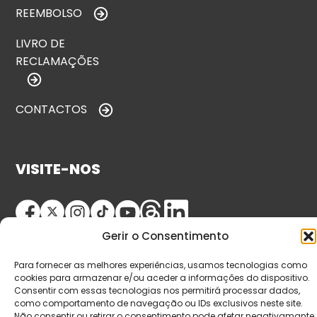
REEMBOLSO
LIVRO DE
RECLAMAÇÕES
CONTACTOS
VISITE-NOS
Gerir o Consentimento
Para fornecer as melhores experiências, usamos tecnologias como
cookies para armazenar e/ou aceder a informações do dispositivo.
Consentir com essas tecnologias nos permitirá processar dados,
como comportamento de navegação ou IDs exclusivos neste site.
© Copyright 2026 Saída de Emergência. Todos os
Não consentir ou retirar o consentimento pode afetar negativamante