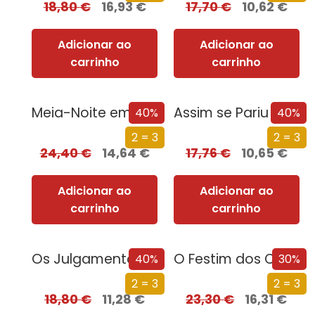
18,80
€
16,93
€
17,70
€
10,62
€
Adicionar ao
Adicionar ao
carrinho
carrinho
Meia-Noite em Chernobyl
Assim se Pariu o Brasil
40%
40%
2 = 3
2 = 3
24,40
€
14,64
€
17,76
€
10,65
€
Adicionar ao
Adicionar ao
carrinho
carrinho
Os Julgamentos de Nuremberga
O Festim dos Corvos (Edição especial limitada)
40%
30%
2 = 3
2 = 3
18,80
€
11,28
€
23,30
€
16,31
€