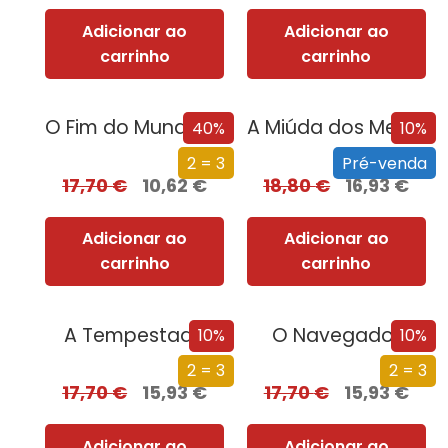
Adicionar ao
Adicionar ao
carrinho
carrinho
O Fim do Mundo em Cuecas
A Miúda dos Meus Sonhos
40%
10%
2 = 3
Pré-venda
17,70
€
10,62
€
18,80
€
16,93
€
Adicionar ao
Adicionar ao
carrinho
carrinho
A Tempestade
O Navegador
10%
10%
2 = 3
2 = 3
17,70
€
15,93
€
17,70
€
15,93
€
Adicionar ao
Adicionar ao