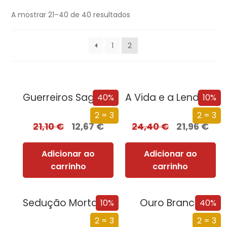
A mostrar 21–40 de 40 resultados
1
2
Guerreiros Sagrados
A Vida e a Lenda do Sultão Saladino
40%
10%
2 = 3
2 = 3
21,10
€
12,67
€
24,40
€
21,96
€
Adicionar ao
Adicionar ao
carrinho
carrinho
Sedução Mortal (Nova Edição)
Ouro Branco
10%
40%
2 = 3
2 = 3