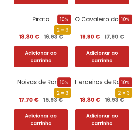
Pirata
O Cavaleiro dos Sete Reinos [Nova Edição]
10%
10%
2 = 3
18,80
€
16,93
€
19,90
€
17,90
€
Adicionar ao
Adicionar ao
carrinho
carrinho
Noivas de Roma
Herdeiros de Roma
10%
10%
2 = 3
2 = 3
17,70
€
15,93
€
18,80
€
16,93
€
Adicionar ao
Adicionar ao
carrinho
carrinho