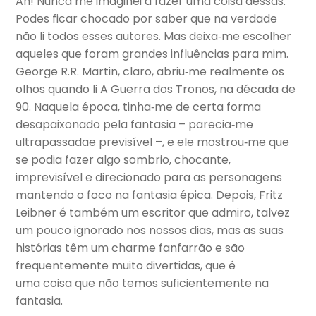
Ah! Nunca me imaginei a fazer uma coisa dessas.
Podes ficar chocado por saber que na verdade
não li todos esses autores. Mas deixa‑me escolher
aqueles que foram grandes influências para mim.
George R.R. Martin, claro, abriu‑me realmente os
olhos quando li A Guerra dos Tronos, na década de
90. Naquela época, tinha‑me de certa forma
desapaixonado pela fantasia – parecia‑me
ultrapassadae previsível –, e ele mostrou‑me que
se podia fazer algo sombrio, chocante,
imprevisível e direcionado para as personagens
mantendo o foco na fantasia épica. Depois, Fritz
Leibner é também um escritor que admiro, talvez
um pouco ignorado nos nossos dias, mas as suas
histórias têm um charme fanfarrão e são
frequentemente muito divertidas, que é
uma coisa que não temos suficientemente na
fantasia.