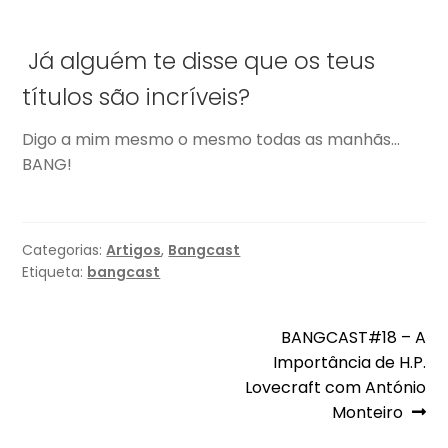
Já alguém te disse que os teus
títulos são incríveis?
Digo a mim mesmo o mesmo todas as manhãs…
BANG!
Categorias:
Artigos
,
Bangcast
Etiqueta:
bangcast
Navegação
Artigo
BANGCAST#18 – A
seguinte:
Importância de H.P.
de
Lovecraft com António
artigos
Monteiro