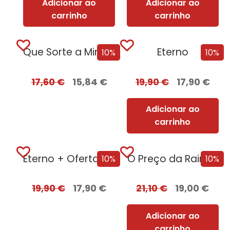
Adicionar ao
Adicionar ao
carrinho
carrinho
Que Sorte a Minha Tua – Edição com EDGES
Eterno
10%
10%
17,60
€
15,84
€
19,90
€
17,90
€
Adicionar ao
carrinho
Eterno + Oferta Inocência Mortal
O Preço da Rainha
10%
10%
19,90
€
17,90
€
21,10
€
19,00
€
Adicionar ao
carrinho