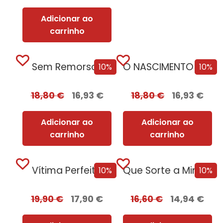
Adicionar ao
carrinho
Sem Remorsos
O NASCIMENTO DA TERRA: Como o nosso planeta gerou vida
10%
10%
18,80
€
16,93
€
18,80
€
16,93
€
Adicionar ao
Adicionar ao
carrinho
carrinho
Vítima Perfeita
Que Sorte a Minha Tua
10%
10%
19,90
€
17,90
€
16,60
€
14,94
€