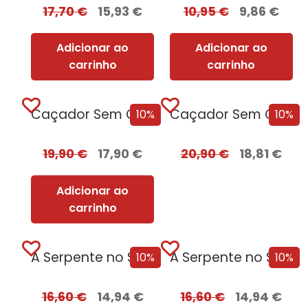
17,70
€
15,93
€
10,95
€
9,86
€
Adicionar ao
Adicionar ao
carrinho
carrinho
Caçador Sem Coração
Caçador Sem Coração Edição com EDGES
10%
10%
19,90
€
17,90
€
20,90
€
18,81
€
Adicionar ao
carrinho
A Serpente no Sótão
A Serpente no Sótão + oferta O Deus das Moscas Tem Fome
10%
10%
16,60
€
14,94
€
16,60
€
14,94
€