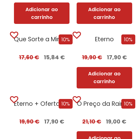
Adicionar ao
Adicionar ao
carrinho
carrinho
Que Sorte a Minha Tua – Edição com EDGES
Eterno
10%
10%
17,60
€
15,84
€
19,90
€
17,90
€
Adicionar ao
carrinho
Eterno + Oferta Inocência Mortal
O Preço da Rainha
10%
10%
19,90
€
17,90
€
21,10
€
19,00
€
Adicionar ao