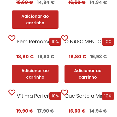
16,60
€
14,94
€
16,60
€
14,94
€
Adicionar ao
carrinho
Sem Remorsos
O NASCIMENTO DA TERRA: Como o nosso planeta gerou vida
10%
10%
18,80
€
16,93
€
18,80
€
16,93
€
Adicionar ao
Adicionar ao
carrinho
carrinho
Vítima Perfeita
Que Sorte a Minha Tua
10%
10%
19,90
€
17,90
€
16,60
€
14,94
€