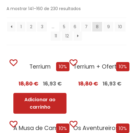
A mostrar 141–160 de 230 resultados
1
2
3
…
5
6
7
8
9
10
11
12
Terrium
Terrium + Oferta Lago do Silêncio
10%
10%
18,80
€
16,93
€
18,80
€
16,93
€
Adicionar ao
carrinho
A Musa de Camões [Nova Edição]
Os Aventureiros e os Caçadores de Relíquias
10%
10%