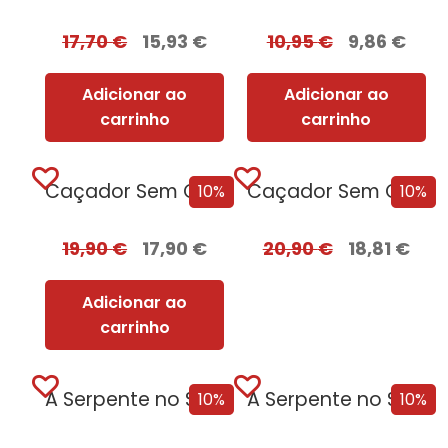
17,70
€
15,93
€
10,95
€
9,86
€
Adicionar ao
Adicionar ao
carrinho
carrinho
Caçador Sem Coração
Caçador Sem Coração Edição com EDGES
10%
10%
19,90
€
17,90
€
20,90
€
18,81
€
Adicionar ao
carrinho
A Serpente no Sótão
A Serpente no Sótão + oferta O Deus das Moscas Tem Fome
10%
10%