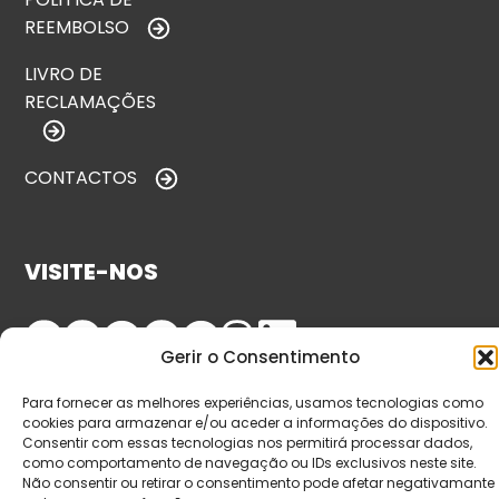
REEMBOLSO
LIVRO DE
RECLAMAÇÕES
CONTACTOS
VISITE-NOS
Gerir o Consentimento
Para fornecer as melhores experiências, usamos tecnologias como
cookies para armazenar e/ou aceder a informações do dispositivo.
Consentir com essas tecnologias nos permitirá processar dados,
como comportamento de navegação ou IDs exclusivos neste site.
Não consentir ou retirar o consentimento pode afetar negativamante
© Copyright 2026 Saída de Emergência. Todos os