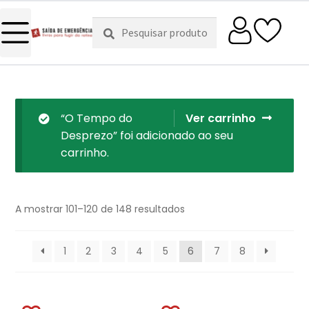
Pesquisar
Pesquisa
por:
“O Tempo do
Ver carrinho
Desprezo” foi adicionado ao seu
carrinho.
A mostrar 101–120 de 148 resultados
1
2
3
4
5
6
7
8