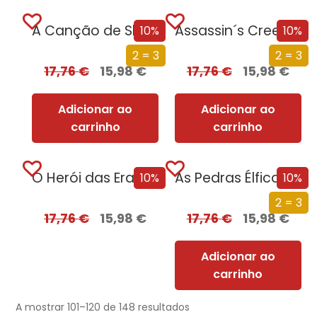
A Canção de Shannara
Assassin´s Creed – Submundo
10%
10%
2 = 3
2 = 3
17,76
€
15,98
€
17,76
€
15,98
€
Adicionar ao
Adicionar ao
carrinho
carrinho
O Herói das Eras – Parte II
As Pedras Élficas de Shannara
10%
10%
2 = 3
17,76
€
15,98
€
17,76
€
15,98
€
Adicionar ao
carrinho
A mostrar 101–120 de 148 resultados