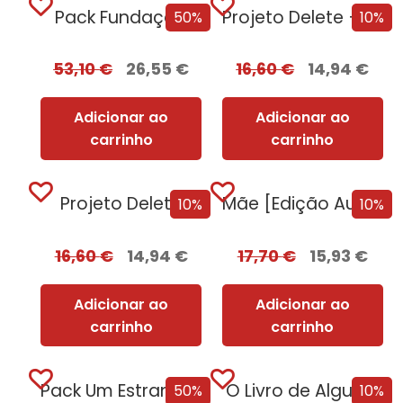
Pack Fundação
Projeto Delete + Oferta Nemesis
50%
10%
53,10
€
26,55
€
16,60
€
14,94
€
Adicionar ao
Adicionar ao
carrinho
carrinho
Projeto Delete
Mãe [Edição Autografada]
10%
10%
16,60
€
14,94
€
17,70
€
15,93
€
Adicionar ao
Adicionar ao
carrinho
carrinho
Pack Um Estranho Numa Terra Estranha
O Livro de Algures
50%
10%