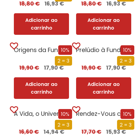
18,80
€
16,93
€
18,80
€
16,93
€
Adicionar ao
Adicionar ao
carrinho
carrinho
Origens da Fundação
Prelúdio à Fundação
10%
10%
2 = 3
2 = 3
19,90
€
17,90
€
19,90
€
17,90
€
Adicionar ao
Adicionar ao
carrinho
carrinho
A Vida, o Universo e Tudo o Resto
Rendez-Vous com Rama
10%
10%
2 = 3
2 = 3
16,60
€
14,94
€
17,70
€
15,93
€