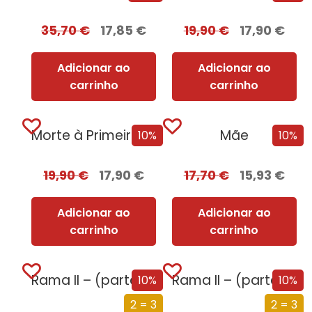
35,70
€
17,85
€
19,90
€
17,90
€
Adicionar ao
Adicionar ao
carrinho
carrinho
Morte à Primeira Vista
Mãe
10%
10%
19,90
€
17,90
€
17,70
€
15,93
€
Adicionar ao
Adicionar ao
carrinho
carrinho
Rama II – (parte 2 de 2)
Rama II – (parte 1 de 2)
10%
10%
2 = 3
2 = 3