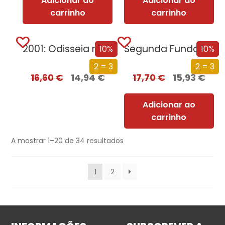
Adicionar ao
Adicionar ao
carrinho
carrinho
2001: Odisseia no Espaço
Segunda Fundação
10%
10%
2 = 3
2 = 3
16,60
€
14,94
€
17,70
€
15,93
€
Adicionar ao
carrinho
A mostrar 1–20 de 34 resultados
1
2