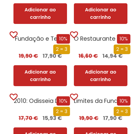
Adicionar ao
Adicionar ao
carrinho
carrinho
Fundação e Terra
O Restaurante no Fim do Universo
10%
10%
2 = 3
2 = 3
19,90
€
17,90
€
16,60
€
14,94
€
Adicionar ao
Adicionar ao
carrinho
carrinho
2010: Odisseia Dois
Limites da Fundação
10%
10%
2 = 3
2 = 3
17,70
€
15,93
€
19,90
€
17,90
€