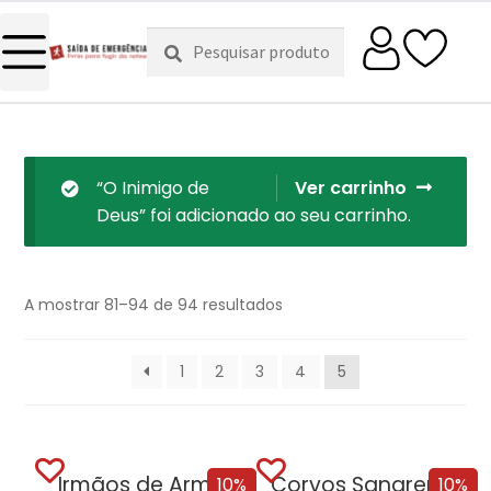
Pesquisar
Pesquisa
por:
“O Inimigo de
Ver carrinho
Deus” foi adicionado ao seu carrinho.
A mostrar 81–94 de 94 resultados
1
2
3
4
5
Irmãos de Armas
Corvos Sangrentos
10%
10%