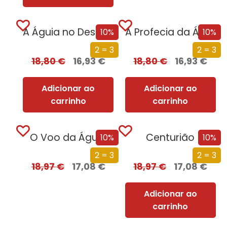
A Águia no Deserto
A Profecia da Águia
10%
10%
2 = 3
2 = 3
18,80
€
16,93
€
18,80
€
16,93
€
Adicionar ao
Adicionar ao
carrinho
carrinho
O Voo da Águia
Centurião
10%
10%
2 = 3
2 = 3
18,97
€
17,08
€
18,97
€
17,08
€
Adicionar ao
carrinho