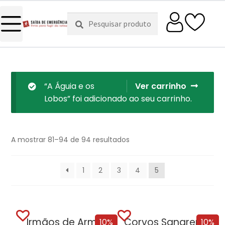
Pesquisar
Pesquisa
por:
“A Águia e os
Ver carrinho
Lobos” foi adicionado ao seu carrinho.
A mostrar 81–94 de 94 resultados
1
2
3
4
5
Irmãos de Armas
Corvos Sangrentos
10%
10%