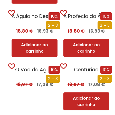
A Águia no Deserto
A Profecia da Águia
10%
10%
2 = 3
2 = 3
18,80
€
16,93
€
18,80
€
16,93
€
Adicionar ao
Adicionar ao
carrinho
carrinho
O Voo da Águia
Centurião
10%
10%
2 = 3
2 = 3
18,97
€
17,08
€
18,97
€
17,08
€
Adicionar ao
carrinho