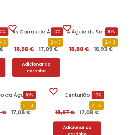
os
As Garras da Águia
A Águia de Sangue
10%
10%
10%
= 3
2 = 3
2 = 3
€
18,98
€
17,09
€
18,80
€
16,93
€
Adicionar ao
carrinho
oo da Águia
Centurião
10%
10%
2 = 3
2 = 3
7
€
17,08
€
18,97
€
17,08
€
Adicionar ao
carrinho