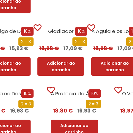
icionar ao
carrinho
migo de Deus
Gladiador
A Águia e os Lob
10%
10%
2 = 3
2 = 3
2 
0
€
15,93
€
18,98
€
17,09
€
18,98
€
17,09
icionar ao
Adicionar ao
Adicionar ao
carrinho
carrinho
carrinho
A Águia no Deserto
A Profecia da Águia
O V
10%
10%
2 = 3
2 = 3
0
€
16,93
€
18,80
€
16,93
€
18,9
icionar ao
Adicionar ao
carrinho
carrinho