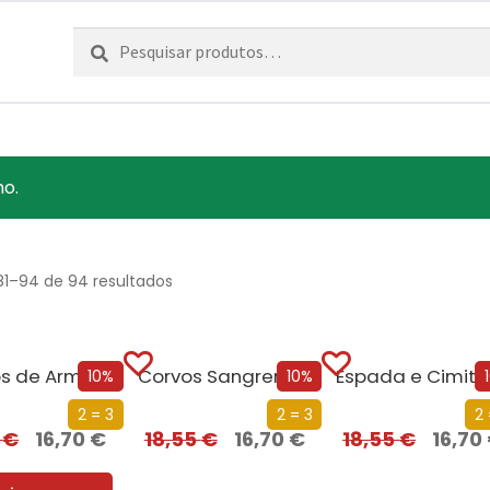
Pesquisar
Pesquisa
por:
ho.
81–94 de 94 resultados
s de Armas
Corvos Sangrentos
10%
10%
2 = 3
2 = 3
2 
5
€
16,70
€
18,55
€
16,70
€
18,55
€
16,70