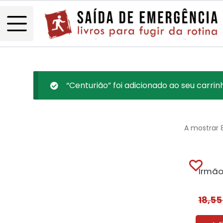
“Centurião” foi adicionado ao seu carrin
A mostrar 
Irmão
18,5