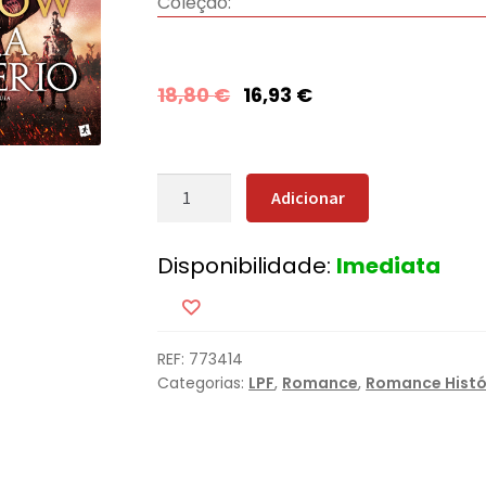
Coleção:
18,80
€
16,93
€
Quantidade
Adicionar
de
A
Disponibilidade:
Imediata
Águia
do
Império
[Nova
REF:
773414
Edição]
Categorias:
LPF
,
Romance
,
Romance Histó