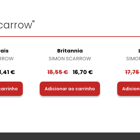
carrow"
ais
Britannia
ARROW
SIMON SCARROW
SIMO
3,41
€
18,55
€
16,70
€
17,7
carrinho
Adicionar ao carrinho
Adicion