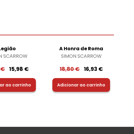
Legião
A Honra de Roma
N SCARROW
SIMON SCARROW
6
€
15,98
€
18,80
€
16,93
€
ar ao carrinho
Adicionar ao carrinho