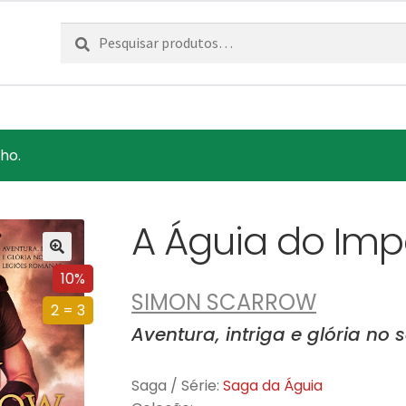
Pesquisar
Pesquisa
por:
ho.
A Águia do Imp
10%
SIMON SCARROW
2 = 3
Aventura, intriga e glória no
Saga / Série:
Saga da Águia