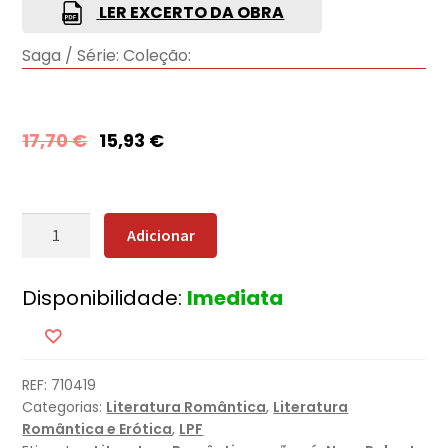
LER EXCERTO DA OBRA
Saga / Série:
Coleção:
17,70
€
15,93
€
Quantidade
Adicionar
de
A
Disponibilidade:
Imediata
Mentira
REF:
710419
Categorias:
Literatura Romântica
,
Literatura
Romântica e Erótica
,
LPF