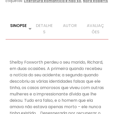
Etiquetas:
Literatura Romântica e não só
,
Nora Roberts
SINOPSE
DETALHE
AUTOR
AVALIAÇ
S
ÕES
Shelby Foxworth perdeu o seu marido, Richard,
em duas ocasiões. A primeira quando recebeu
a notícia do seu acidente; a segunda quando
descobriu as várias identidades falsas que ele
tinha, os casos amorosos que viveu com outras
mulheres e a impressionante dívida que lhe
deixou. Tudo era falso, e o homem que ela
amava não estava apenas morto – ele nunca
tinha existido. .. Desesperada por recuperar o