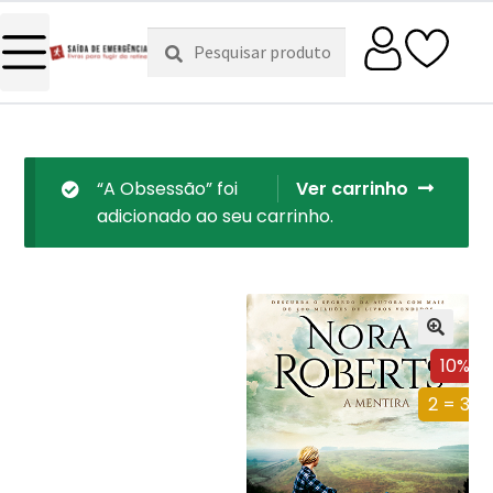
Pesquisar
Pesquisa
por:
“A Obsessão” foi
Ver carrinho
adicionado ao seu carrinho.
10%
2 = 3