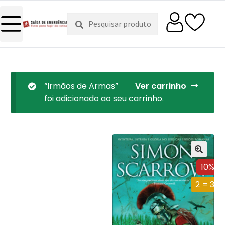
Pesquisar
Pesquisa
por:
“Irmãos de Armas”
Ver carrinho
foi adicionado ao seu carrinho.
10%
2 = 3