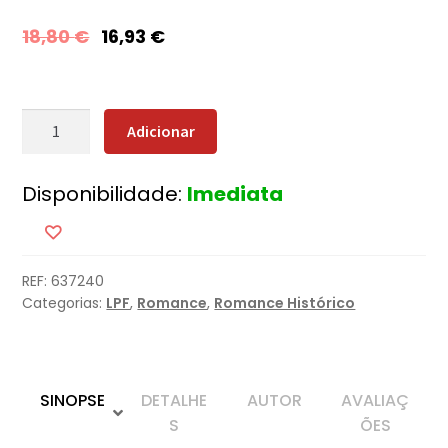
18,80
€
16,93
€
Quantidade
Adicionar
de
A
Disponibilidade:
Imediata
Profecia
da
Águia
REF:
637240
Categorias:
LPF
,
Romance
,
Romance Histórico
SINOPSE
DETALHE
AUTOR
AVALIAÇ
S
ÕES