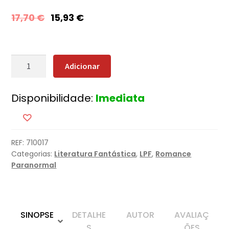
17,70
€
15,93
€
Quantidade
Adicionar
de
À
Disponibilidade:
Imediata
Solta
na
Noite
REF:
710017
Categorias:
Literatura Fantástica
,
LPF
,
Romance
Paranormal
SINOPSE
DETALHE
AUTOR
AVALIAÇ
S
ÕES