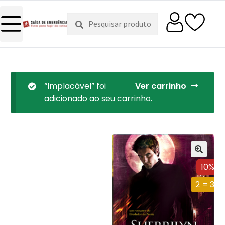
Pesquisar
Pesquisa
por:
“Implacável” foi
Ver carrinho
adicionado ao seu carrinho.
10%
2 = 3