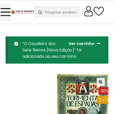
Pesquisar
Pesquisa
por:
“O Cavaleiro dos
Ver carrinho
Sete Reinos [Nova Edição]” foi
adicionado ao seu carrinho.
30%
2 = 3