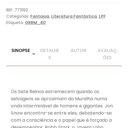
Espadas
(Edição
REF:
773192
especial
Categorias:
Fantasia
,
Literatura Fantástica
,
LPF
limitada)
Etiqueta:
GRRM_40
SINOPSE
DETALHE
AUTOR
AVALIAÇ
S
ÕES
Os Sete Reinos estremecem quando os
selvagens se aproximam da Muralha numa
onda interminável de homens e gigantes. Jon
Snow encontra-se entre eles, debatendo-se
com a consciência e o papel que é forçado a
desempenhar. Robb Stark, o Jovem Lobo,