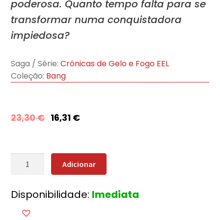
poderosa. Quanto tempo falta para se
transformar numa conquistadora
impiedosa?
Saga / Série:
Crónicas de Gelo e Fogo EEL
Coleção:
Bang
23,30
€
16,31
€
Quantidade
Adicionar
de
A
Disponibilidade:
Imediata
Tormenta
de