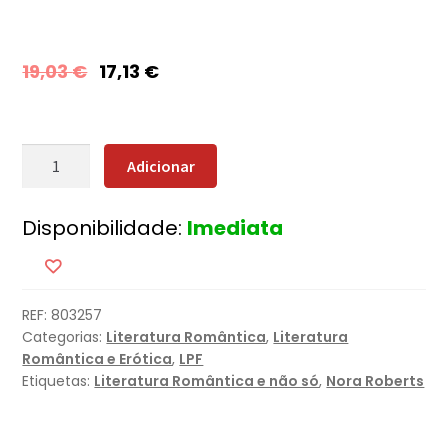
19,03
€
17,13
€
Quantidade
Adicionar
de
A
Disponibilidade:
Imediata
Villa
REF:
803257
Categorias:
Literatura Romântica
,
Literatura
Romântica e Erótica
,
LPF
Etiquetas:
Literatura Romântica e não só
,
Nora Roberts