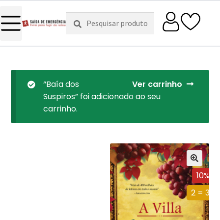
Pesquisar
Pesquisa
por:
“Baía dos
Ver carrinho
Suspiros” foi adicionado ao seu
carrinho.
10%
2 = 3