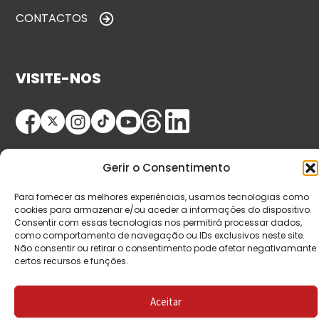
CONTACTOS
VISITE-NOS
Gerir o Consentimento
Para fornecer as melhores experiências, usamos tecnologias como
cookies para armazenar e/ou aceder a informações do dispositivo.
© Copyright 2026 Saída de Emergência. Todos os
Consentir com essas tecnologias nos permitirá processar dados,
como comportamento de navegação ou IDs exclusivos neste site.
direitos reservados.
Não consentir ou retirar o consentimento pode afetar negativamante
certos recursos e funções.
Aceitar