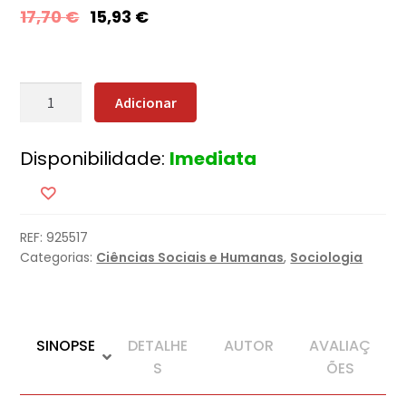
17,70
€
15,93
€
Quantidade
Adicionar
de
Cibercrime
Disponibilidade:
Imediata
REF:
925517
Categorias:
Ciências Sociais e Humanas
,
Sociologia
SINOPSE
DETALHE
AUTOR
AVALIAÇ
S
ÕES