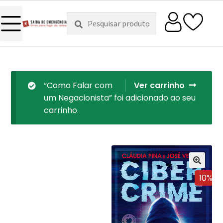
Pesquisar
Pesquisa
por:
“Como Falar com
Ver carrinho
um Negacionista” foi adicionado ao seu
carrinho.
10%