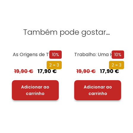
Também pode gostar…
As Origens de Tudo
Trabalho: Uma História de Como Utilizamos o Nosso Tempo
10%
10%
2 = 3
2 = 3
19,90
€
17,90
€
19,90
€
17,90
€
Adicionar ao
Adicionar ao
carrinho
carrinho