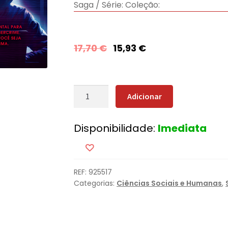
Saga / Série:
Coleção:
17,70
€
15,93
€
Quantidade
Adicionar
de
Cibercrime
Disponibilidade:
Imediata
REF:
925517
Categorias:
Ciências Sociais e Humanas
,