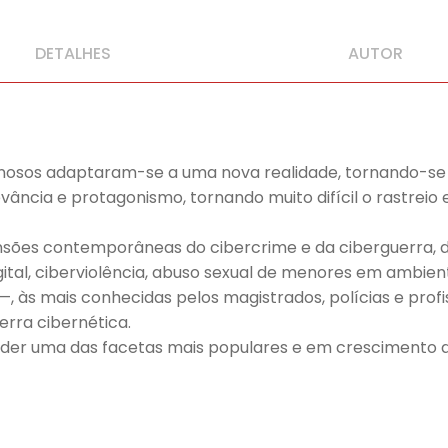
DETALHES
AUTOR
inosos adaptaram-se a uma nova realidade, tornando-se 
evância e protagonismo, tornando muito difícil o rastrei
sões contemporâneas do cibercrime e da ciberguerra, de
ital, ciberviolência, abuso sexual de menores em ambient
 às mais conhecidas pelos magistrados, polícias e prof
rra cibernética.
er uma das facetas mais populares e em crescimento do