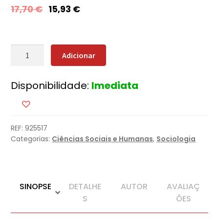
17,70
€
15,93
€
Quantidade
Adicionar
de
Cibercrime
Disponibilidade:
Imediata
REF:
925517
Categorias:
Ciências Sociais e Humanas
,
Sociologia
SINOPSE
DETALHE
AUTOR
AVALIAÇ
S
ÕES