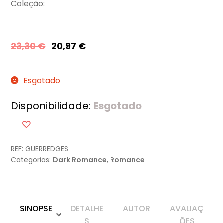
Coleção:
23,30
€
20,97
€
Esgotado
Disponibilidade:
Esgotado
REF:
GUERREDGES
Categorias:
Dark Romance
,
Romance
SINOPSE
DETALHE
AUTOR
AVALIAÇ
S
ÕES