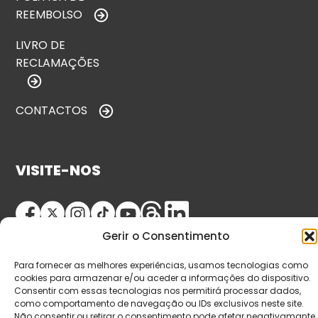
REEMBOLSO
LIVRO DE
RECLAMAÇÕES
CONTACTOS
VISITE-NOS
Gerir o Consentimento
Para fornecer as melhores experiências, usamos tecnologias como
cookies para armazenar e/ou aceder a informações do dispositivo.
Consentir com essas tecnologias nos permitirá processar dados,
como comportamento de navegação ou IDs exclusivos neste site.
© Copyright 2026 Saída de Emergência. Todos os
Não consentir ou retirar o consentimento pode afetar negativamante