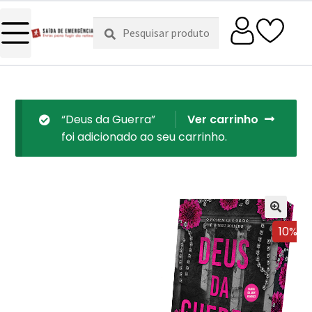
Pesquisar
Pesquisa
por:
“Deus da Guerra”
Ver carrinho
foi adicionado ao seu carrinho.
10%