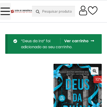
Pesquisar
Pesquisa
por:
“Deus da Ira” foi
Ver carrinho
adicionado ao seu carrinho.
10%