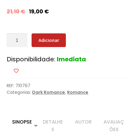
21,10
€
19,00
€
Quantidade
Adicionar
de
Deus
Disponibilidade:
Imediata
da
Ruína
REF:
710767
Categorias:
Dark Romance
,
Romance
SINOPSE
DETALHE
AUTOR
AVALIAÇ
S
ÕES