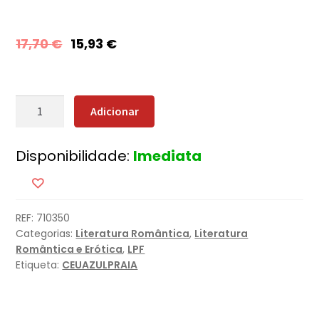
17,70
€
15,93
€
Quantidade
Adicionar
de
Estrelas
Disponibilidade:
Imediata
da
Fortuna
REF:
710350
Categorias:
Literatura Romântica
,
Literatura
Romântica e Erótica
,
LPF
Etiqueta:
CEUAZULPRAIA