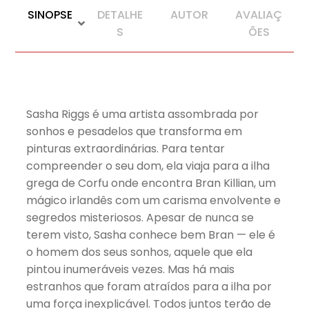
SINOPSE
DETALHE
AUTOR
AVALIAÇ
S
ÕES
Sasha Riggs é uma artista assombrada por
sonhos e pesadelos que transforma em
pinturas extraordinárias. Para tentar
compreender o seu dom, ela viaja para a ilha
grega de Corfu onde encontra Bran Killian, um
mágico irlandês com um carisma envolvente e
segredos misteriosos. Apesar de nunca se
terem visto, Sasha conhece bem Bran — ele é
o homem dos seus sonhos, aquele que ela
pintou inumeráveis vezes. Mas há mais
estranhos que foram atraídos para a ilha por
uma força inexplicável. Todos juntos terão de