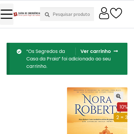
Pesquisar
Pesquisa
por:
“Os Segredos da
Ver carrinho
Casa da Praia” foi adicionado ao seu
carrinho.
10%
2 = 3