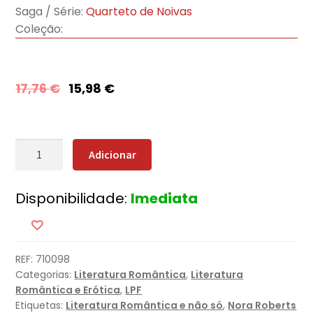
Saga / Série:
Quarteto de Noivas
Coleção:
17,76
€
15,98
€
Quantidade
Adicionar
de
Felizes
Disponibilidade:
Imediata
para
Sempre
REF:
710098
Categorias:
Literatura Romântica
,
Literatura
Romântica e Erótica
,
LPF
Etiquetas:
Literatura Romântica e não só
,
Nora Roberts