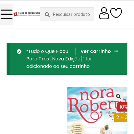
Pesquisar
Pesquisa
por:
“Tudo o Que Ficou
Ver carrinho
Para Trás [Nova Edição]” foi
adicionado ao seu carrinho.
10%
2 = 3