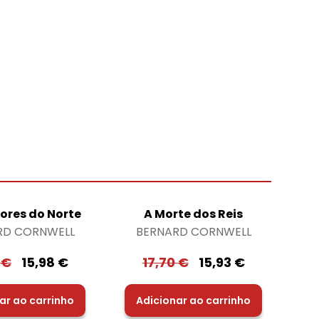
ores do Norte
A Morte dos Reis
RD CORNWELL
BERNARD CORNWELL
6
€
15,98
€
17,70
€
15,93
€
ar ao carrinho
Adicionar ao carrinho