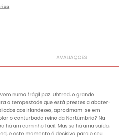
rico
AVALIAÇÕES
vivem numa frágil paz. Uhtred, o grande
para a tempestade que está prestes a abater-
, aliados aos irlandeses, aproximam-se em
olar o conturbado reino da Nortúmbria? Na
não há um caminho fácil. Mas se há uma saída,
d, e este momento é decisivo para o seu