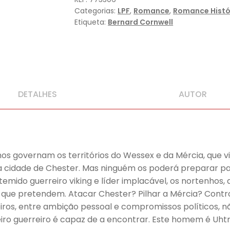
Categorias:
LPF
,
Romance
,
Romance Histó
Etiqueta:
Bernard Cornwell
DETALHES
AUTOR
ilhos governam os territórios do Wessex e da Mércia, que 
cada cidade de Chester. Mas ninguém os poderá preparar 
o temido guerreiro viking e líder implacável, os nortenhos
 que pretendem. Atacar Chester? Pilhar a Mércia? Contr
reiros, entre ambição pessoal e compromissos políticos, 
 guerreiro é capaz de a encontrar. Este homem é Uhtre