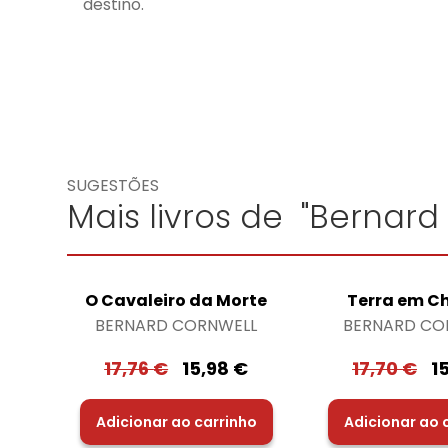
destino.
SUGESTÕES
Mais livros de "Bernard
O Cavaleiro da Morte
Terra em 
BERNARD CORNWELL
BERNARD CO
17,76
€
15,98
€
17,70
€
1
Adicionar ao carrinho
Adicionar ao 