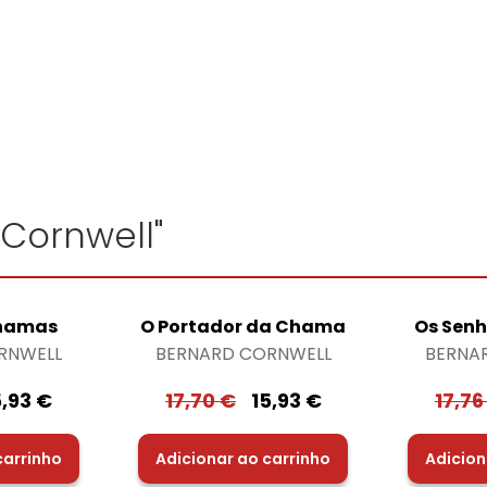
 Cornwell"
Chamas
O Portador da Chama
Os Senh
RNWELL
BERNARD CORNWELL
BERNA
5,93
€
17,70
€
15,93
€
17,7
carrinho
Adicionar ao carrinho
Adicion