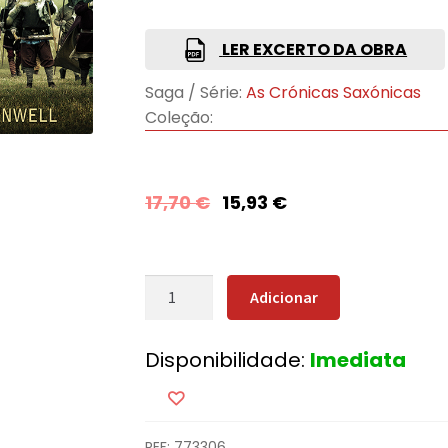
LER EXCERTO DA OBRA
Saga / Série:
As Crónicas Saxónicas
Coleção:
17,70
€
15,93
€
Quantidade
Adicionar
de
Guerreiros
Disponibilidade:
Imediata
da
Tempestade
REF:
773306