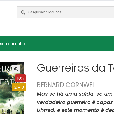
Pesquisar
Pesquisa
por:
seu carrinho.
Guerreiros da
10%
BERNARD CORNWELL
2 = 3
Mas se há uma saída, só u
verdadeiro guerreiro é capaz
Uhtred, e este momento é dec