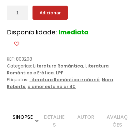
Quantidade
Adicionar
de
Herança
Disponibilidade:
Imediata
de
Fogo
REF:
803208
Categorias:
Literatura Romântica
,
Literatura
Romântica e Erótica
,
LPF
Etiquetas:
Literatura Romântica e não só
,
Nora
Roberts
,
o amor esta no ar 40
SINOPSE
DETALHE
AUTOR
AVALIAÇ
S
ÕES