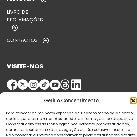
LIVRO DE
RECLAMAÇÕES
CONTACTOS
VISITE-NOS
Gerir o Consentimento
Para fornecer as melhores experiências, usamos tecnologias como
cookies para armazenar e/ou aceder a informações do dispositivo.
Consentir com essas tecnologias nos permitirá processar dados,
© Copyright 2026 Saída de Emergência. Todos os
como comportamento de navegação ou IDs exclusivos neste site.
direitos reservados.
Não consentir ou retirar o consentimento pode afetar negativamante