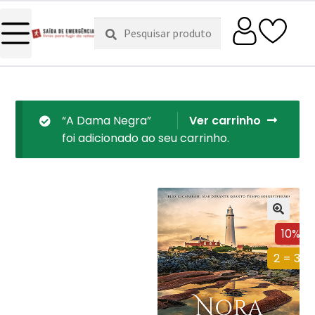
Pesquisar
Pesquisa
por:
“A Dama Negra”
Ver carrinho
foi adicionado ao seu carrinho.
10%
2 = 3