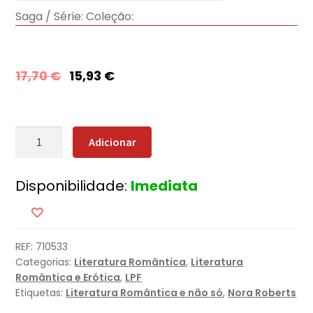
Saga / Série:
Coleção:
17,70
€
15,93
€
Quantidade
Adicionar
de
Ilha
Disponibilidade:
Imediata
das
Memórias
REF:
710533
Categorias:
Literatura Romântica
,
Literatura
Romântica e Erótica
,
LPF
Etiquetas:
Literatura Romântica e não só
,
Nora Roberts