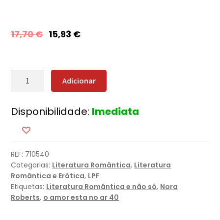
17,70
€
15,93
€
Quantidade
Adicionar
de
Ilusões
Disponibilidade:
Imediata
Perfeitas
REF:
710540
Categorias:
Literatura Romântica
,
Literatura
Romântica e Erótica
,
LPF
Etiquetas:
Literatura Romântica e não só
,
Nora
Roberts
,
o amor esta no ar 40