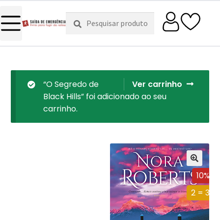
Pesquisar
Pesquisa
por:
“O Segredo de
Ver carrinho
Black Hills” foi adicionado ao seu
carrinho.
10%
2 = 3