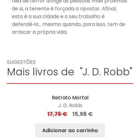
teia de terror atinge as pessoas mais próximas
de si, a tenente é forçada a ripostar. Afinal,
esta é a sua cidade e o seu trabalho é
defendê‑la… mesmo quando, para isso, tem de
arriscar a própria vida.
SUGESTÕES
Mais livros de "J. D. Robb"
Retrato Mortal
J. D. Robb
17,76
€
15,98
€
Adicionar ao carrinho