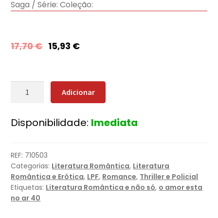
Saga / Série:
Coleção:
17,70
€
15,93
€
Quantidade
Adicionar
de
Lealdade
Disponibilidade:
Imediata
Mortal
[Nova
Edição]
REF:
710503
Categorias:
Literatura Romântica
,
Literatura
Romântica e Erótica
,
LPF
,
Romance
,
Thriller e Policial
Etiquetas:
Literatura Romântica e não só
,
o amor esta
no ar 40