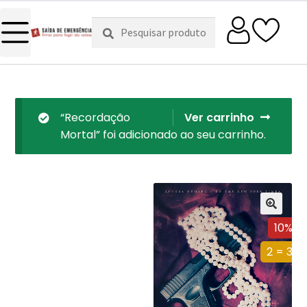
Pesquisar
Pesquisa
por:
“Recordação
Ver carrinho
Mortal” foi adicionado ao seu carrinho.
10%
2 = 3