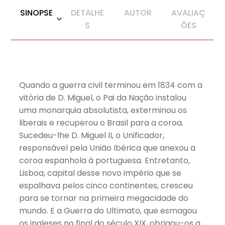
SINOPSE
DETALHE
AUTOR
AVALIAÇ
S
ÕES
Quando a guerra civil terminou em 1834 com a
vitória de D. Miguel, o Pai da Nação instalou
uma monarquia absolutista, exterminou os
liberais e recuperou o Brasil para a coroa.
Sucedeu-lhe D. Miguel II, o Unificador,
responsável pela União Ibérica que anexou a
coroa espanhola à portuguesa. Entretanto,
Lisboa, capital desse novo império que se
espalhava pelos cinco continentes, cresceu
para se tornar na primeira megacidade do
mundo. E a Guerra do Ultimato, que esmagou
os ingleses no final do século XIX, obrigou-os a