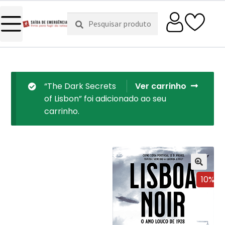
Pesquisar
Pesquisa
por:
“The Dark Secrets
Ver carrinho
of Lisbon” foi adicionado ao seu
carrinho.
10%