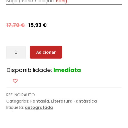
Saga / Série:
Coleção:
Bang
17,70
€
15,93
€
Quantidade
Adicionar
de
Lisboa
Disponibilidade:
Imediata
Noir
[Edição
Autografada]
REF:
NOIRAUTO
Categorias:
Fantasia
,
Literatura Fantástica
Etiqueta:
autografada