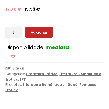
17,70
€
15,93
€
Quantidade
Adicionar
de
Mais
Disponibilidade:
Imediata
Do
Que
Amar
REF:
710346
Categorias:
Literatura Erótica
,
Literatura Romântica e
Erótica
,
LPF
Etiquetas:
Literatura Romântica e não só
,
Romance
Erótico