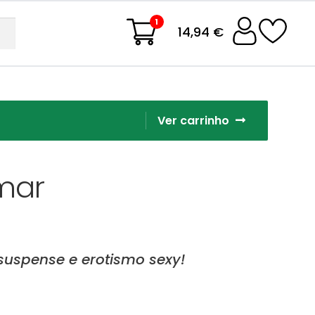
1
14,94 €
Ver carrinho
mar
uspense e erotismo sexy!