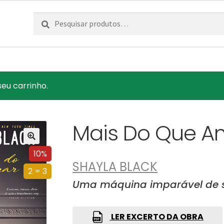
Pesquisar
Pesquisa
por:
seu carrinho.
Mais Do Que A
10%
SHAYLA BLACK
2 = 3
Uma máquina imparável de s
LER EXCERTO DA OBRA