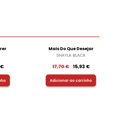
rer
Mais Do Que Desejar
SHAYLA BLACK
€
17,70
€
15,93
€
nho
Adicionar ao carrinho