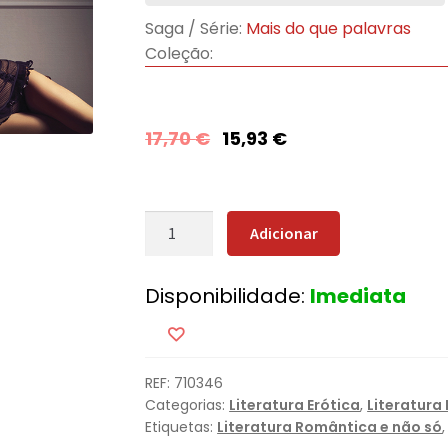
Saga / Série:
Mais do que palavras
Coleção:
17,70
€
15,93
€
Quantidade
Adicionar
de
Mais
Disponibilidade:
Imediata
Do
Que
Amar
REF:
710346
Categorias:
Literatura Erótica
,
Literatura
Etiquetas:
Literatura Romântica e não só