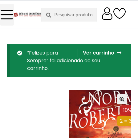
Pesquisar
Pesquisa
por:
“Felizes para
Ver carrinho
Sempre” foi adicionado ao seu
carrinho.
10%
2 = 3