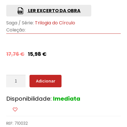
LER EXCERTO DA OBRA
Saga / Série:
Trilogia do Círculo
Coleção:
17,76
€
15,98
€
Quantidade
Adicionar
de
O
Disponibilidade:
Imediata
Baile
dos
Deuses
REF:
710032