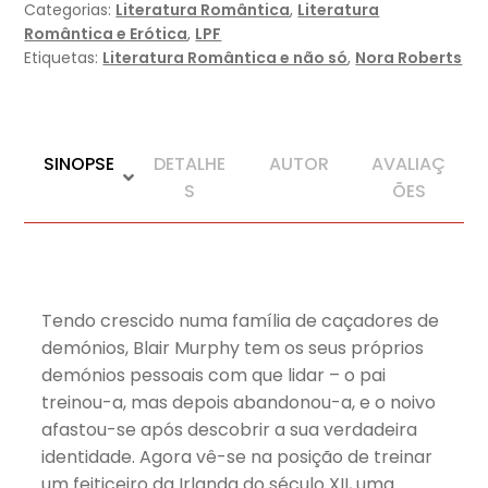
Categorias:
Literatura Romântica
,
Literatura
Romântica e Erótica
,
LPF
Etiquetas:
Literatura Romântica e não só
,
Nora Roberts
SINOPSE
DETALHE
AUTOR
AVALIAÇ
S
ÕES
Tendo crescido numa família de caçadores de
demónios, Blair Murphy tem os seus próprios
demónios pessoais com que lidar – o pai
treinou-a, mas depois abandonou-a, e o noivo
afastou-se após descobrir a sua verdadeira
identidade. Agora vê-se na posição de treinar
um feiticeiro da Irlanda do século XII, uma