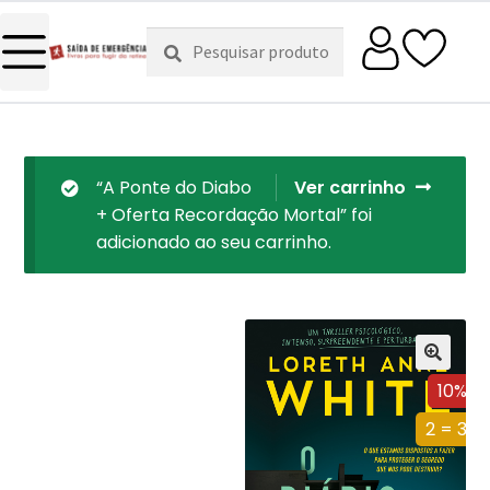
Pesquisar
Pesquisa
por:
“A Ponte do Diabo
Ver carrinho
+ Oferta Recordação Mortal” foi
adicionado ao seu carrinho.
10%
2 = 3