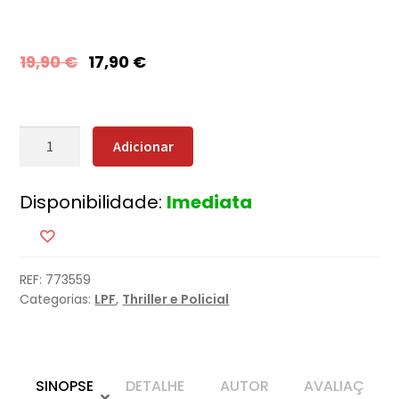
19,90
€
17,90
€
Quantidade
Adicionar
de
O
Disponibilidade:
Imediata
Diário
da
Criada
REF:
773559
Categorias:
LPF
,
Thriller e Policial
SINOPSE
DETALHE
AUTOR
AVALIAÇ