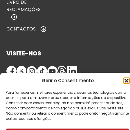
LIVRO DE
RECLAMAÇÕES
CONTACTOS
VISITE-NOS
Gerir o Consentimento
Para fornecer as melhores experiências, usamos tecnologias como
cookies para armazenar e/ou aceder a informações do dispositivo.
Consentir com essas tecnologias nos permitirá processar dados,
como comportamento de navegação ou IDs exclusivos neste site.
© Copyright 2026 Saída de Emergência. Todos os
Não consentir ou retirar o consentimento pode afetar negativamante
direitos reservados.
certos recursos e funções.